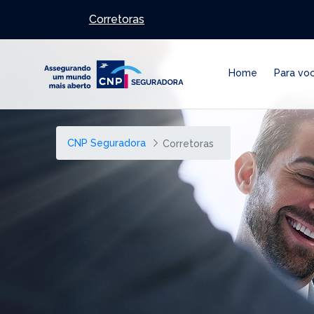
Pular para o Conteúdo principal
Corretoras
Home
Para vo
CNP Seguradora
Corretoras