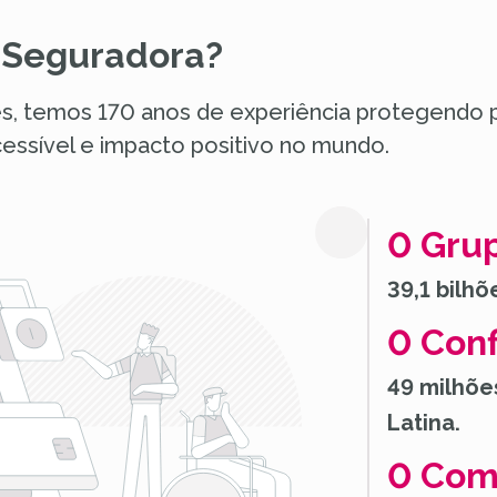
P Seguradora?
s, temos 170 anos de experiência protegendo 
essível e impacto positivo no mundo.
0
Grup
39,1 bilh
0
Conf
49 milhõe
Latina.
0
Com